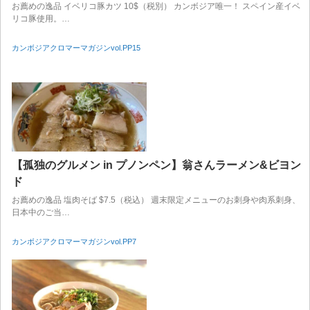
お薦めの逸品 イベリコ豚カツ 10$（税別） カンボジア唯一！ スペイン産イベ
リコ豚使用。…
カンボジアクロマーマガジンvol.PP15
【孤独のグルメン in プノンペン】翁さんラーメン&ビヨン
ド
お薦めの逸品 塩肉そば $7.5（税込） 週末限定メニューのお刺身や肉系刺身、
日本中のご当…
カンボジアクロマーマガジンvol.PP7