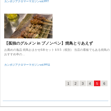
カンボジアクロマーマガジンvol.PP7
【孤独のグルメン in プノンペン】焼鳥とりあえず
お薦めの逸品 焼鳥おまかせ8本セット＄9.5（税別） 当店の看板でもある焼鳥の
おすすめ串の…
カンボジアクロマーマガジンvol.PP11
1
2
3
4
5
6