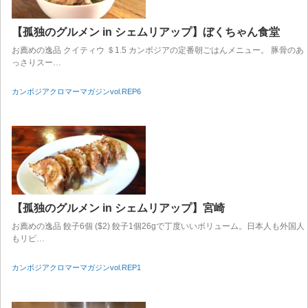
【孤独のグルメン in シェムリアップ】ぼくちゃん食堂
お薦めの逸品 クイティウ ＄1.5 カンボジアの定番朝ごはんメニュー。 豚骨のあ
っさりスー…
カンボジアクロマーマガジンvol.REP6
【孤独のグルメン in シェムリアップ】宮崎
お薦めの逸品 餃子6個 ($2) 餃子1個26gで丁度いいボリューム。日本人も外国人
もリピ…
カンボジアクロマーマガジンvol.REP1