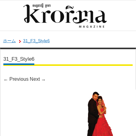
ホーム
31_F3_Style6
31_F3_Style6
←
Previous
Next
→