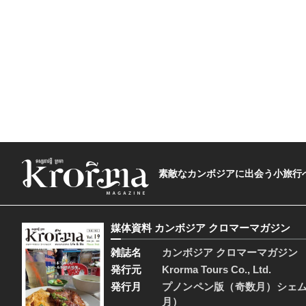
素敵なカンボジアに出会う小旅行へ―The t
媒体資料 カンボジア クロマーマガジン
雑誌名
カンボジア クロマーマガジン
発行元
Krorma Tours Co., Ltd.
発行月
プノンペン版（奇数月）シェ
月）