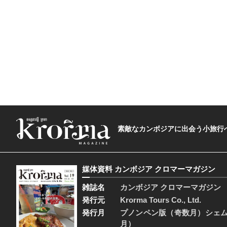
素敵なカンボジアに出会う小旅行へ―The t
媒体資料 カンボジア クロマーマガジン
雑誌名
カンボジア クロマーマガジン
発行元
Krorma Tours Co., Ltd.
発行月
プノンペン版（奇数月）シェ
月）