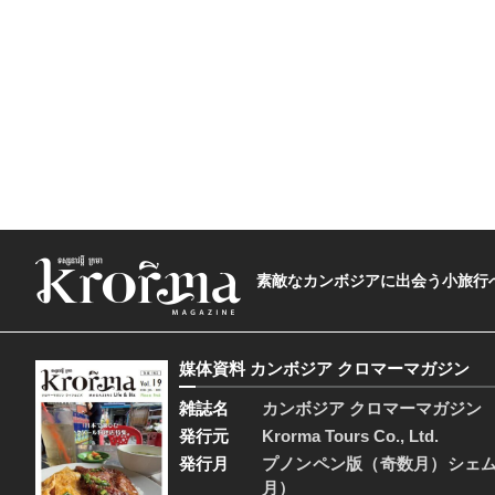
素敵なカンボジアに出会う小旅行へ―The t
媒体資料 カンボジア クロマーマガジン
雑誌名
カンボジア クロマーマガジン
発行元
Krorma Tours Co., Ltd.
発行月
プノンペン版（奇数月）シェ
月）