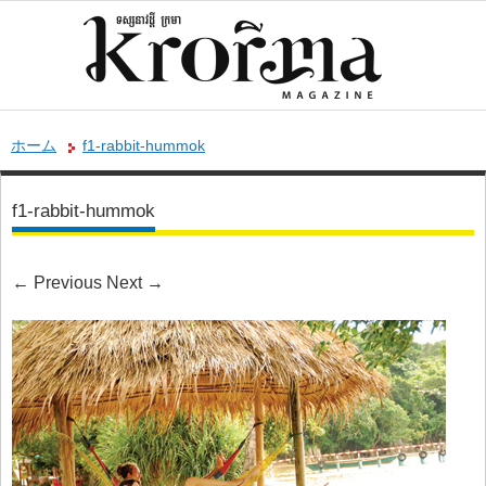
ホーム
f1-rabbit-hummok
f1-rabbit-hummok
←
Previous
Next
→