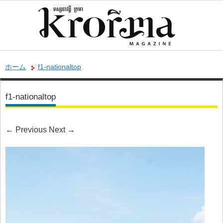
ホーム
f1-nationaltop
f1-nationaltop
←
Previous
Next
→