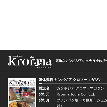
素敵なカンボジアに出会う小旅行へ―The t
媒体資料 カンボジア クロマーマガジン
雑誌名
カンボジア クロマーマガジン
発行元
Krorma Tours Co., Ltd.
発行月
プノンペン版（奇数月）シェ
月）