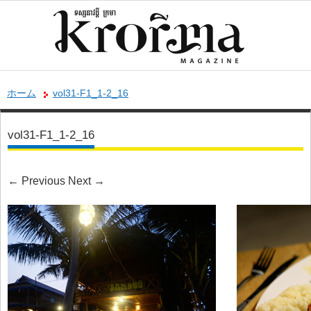
ホーム
vol31-F1_1-2_16
vol31-F1_1-2_16
←
Previous
Next
→