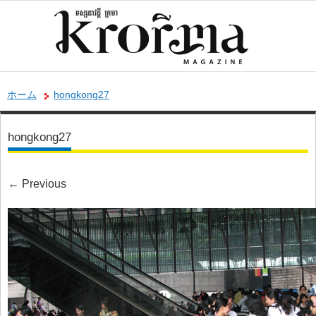
ホーム
hongkong27
hongkong27
←
Previous