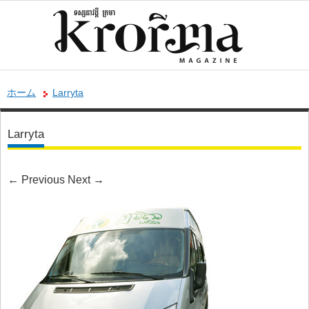
ホーム
Larryta
Larryta
←
Previous
Next
→