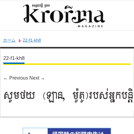
ホーム
22-f1-kh8
22-f1-kh8
←
Previous
Next
→