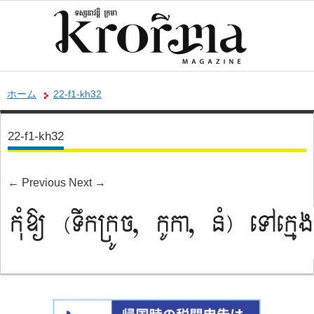
ホーム
22-f1-kh32
22-f1-kh32
←
Previous
Next
→