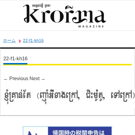
ホーム
22-f1-kh16
22-f1-kh16
←
Previous
Next
→