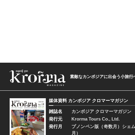
素敵なカンボジアに出会う小旅行へ―The t
媒体資料 カンボジア クロマーマガジン
雑誌名
カンボジア クロマーマガジン
発行元
Krorma Tours Co., Ltd.
発行月
プノンペン版（奇数月）シェ
月）