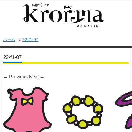
ホーム
22-f1-07
22-f1-07
←
Previous
Next
→