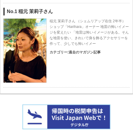
No.1 稲元 茉莉子さん
稲元 茉莉子さん （シェムリアップ在住 2年半）
ショップ「Harihara」オーナー 地雷の怖いイメー
ジを変えたい 「地雷は怖いイメージがある。そん
な地雷を使い、きれいで身を飾るアクセサリーを
作って、少しでも怖いイメー
カテゴリー:
過去のマガジン記事