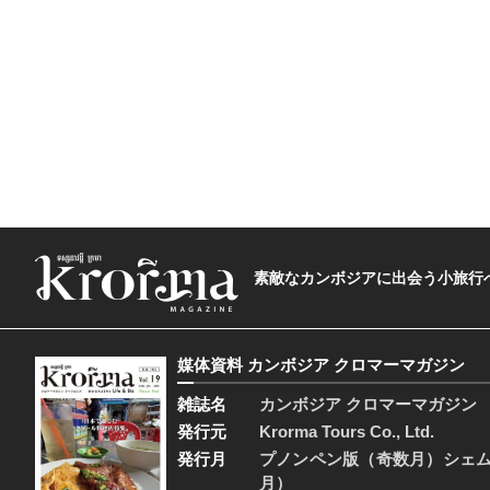
素敵なカンボジアに出会う小旅行へ―The t
媒体資料 カンボジア クロマーマガジン
雑誌名
カンボジア クロマーマガジン
発行元
Krorma Tours Co., Ltd.
発行月
プノンペン版（奇数月）シェ
月）