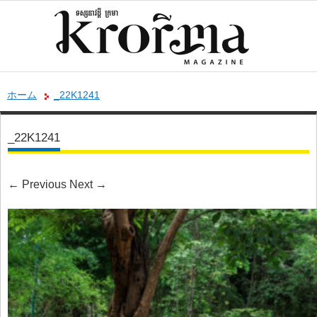
ホーム
_22K1241
_22K1241
←
Previous
Next
→