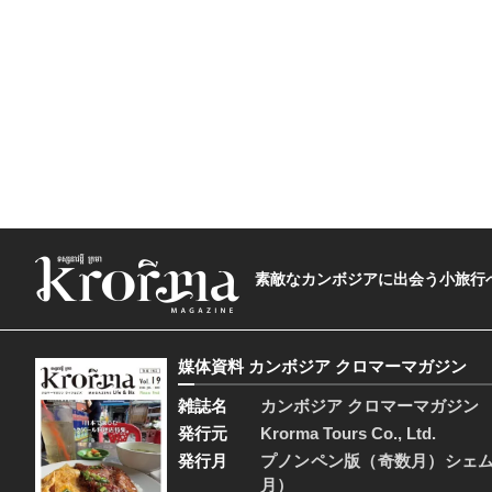
素敵なカンボジアに出会う小旅行へ―The t
媒体資料 カンボジア クロマーマガジン
雑誌名
カンボジア クロマーマガジン
発行元
Krorma Tours Co., Ltd.
発行月
プノンペン版（奇数月）シェ
月）