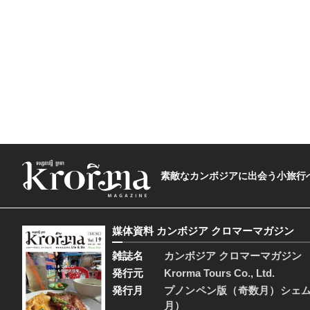
素敵なカンボジアに出会う小旅行へ―The t
媒体資料 カンボジア クロマーマガジン
雑誌名
カンボジア クロマーマガジン
発行元
Krorma Tours Co., Ltd.
発行月
プノンペン版（奇数月）シェ
月）