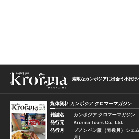
素敵なカンボジアに出会う小旅行へ―The t
媒体資料 カンボジア クロマーマガジン
雑誌名
カンボジア クロマーマガジン
発行元
Krorma Tours Co., Ltd.
発行月
プノンペン版（奇数月）シェ
月）