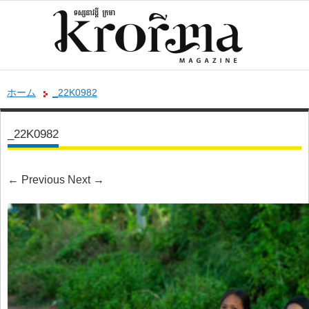
ホーム
_22K0982
_22K0982
←
Previous
Next
→