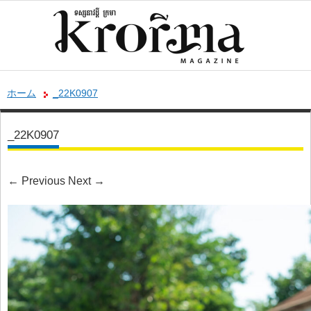
ホーム
_22K0907
_22K0907
←
Previous
Next
→