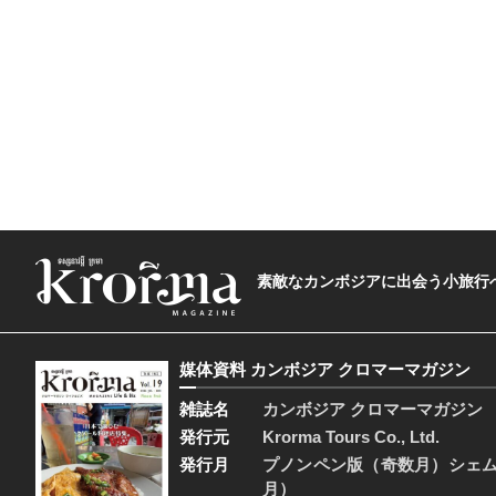
素敵なカンボジアに出会う小旅行へ―The t
媒体資料 カンボジア クロマーマガジン
雑誌名
カンボジア クロマーマガジン
発行元
Krorma Tours Co., Ltd.
発行月
プノンペン版（奇数月）シェ
月）