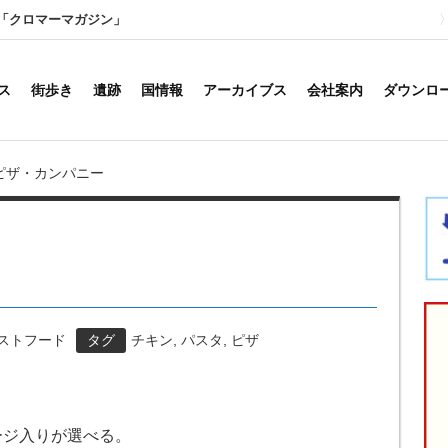
「クロマーマガジン」
ス
街歩き
遺跡
国情報
アーカイブス
会社案内
ダウンロ
ピザ・カンパニー
ァストフード
タグ
チキン
,
パスタ
,
ピザ
ージ入りが選べる。