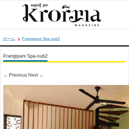
ホーム
Frangipani Spa-sub2
Frangipani Spa-sub2
←
Previous
Next
→