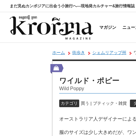
まだ見ぬカンボジアに出会う小旅行へ―現地発カルチャー&旅行情報誌
マガジン
ニュー
ホーム
街歩き
シェムリアップ州
ワイルド・ポピー
Wild Poppy
カテゴリ
買う | ブティック・雑貨
オーストラリア人デザイナーによ
服のサイズは少し大きめだが、ワ