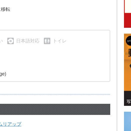
に移転
い
日本語対応
トイレ
ge)
ムリアップ