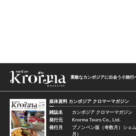
素敵なカンボジアに出会う小旅行へ―The t
媒体資料 カンボジア クロマーマガジン
雑誌名
カンボジア クロマーマガジン
発行元
Krorma Tours Co., Ltd.
発行月
プノンペン版（奇数月）シェ
月）