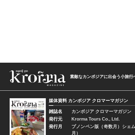
素敵なカンボジアに出会う小旅行へ―The t
媒体資料 カンボジア クロマーマガジン
雑誌名
カンボジア クロマーマガジン
発行元
Krorma Tours Co., Ltd.
発行月
プノンペン版（奇数月）シェ
月）