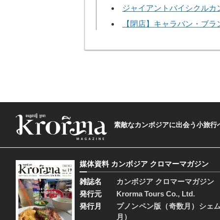
ジャイアントバイシクルカ
【閉店】キャラバン・ブラ
素敵なカンボジアに出会う小旅行へ―The t
媒体資料 カンボジア クロマーマガジン
雑誌名
カンボジア クロマーマガジン
発行元
Krorma Tours Co., Ltd.
発行月
プノンペン版（奇数月）シェ
月）