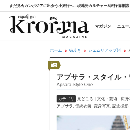
まだ見ぬカンボジアに出会う小旅行へ―現地発カルチャー&旅行情報誌
マガジン
ニュー
ホーム
街歩き
シェムリアップ州
アプサラ・スタイル・
Apsara Style One
カテゴリ
見どころ | 文化・芸術 | 
アプサラ
,
伝統衣装
,
変身写真
,
記念撮影