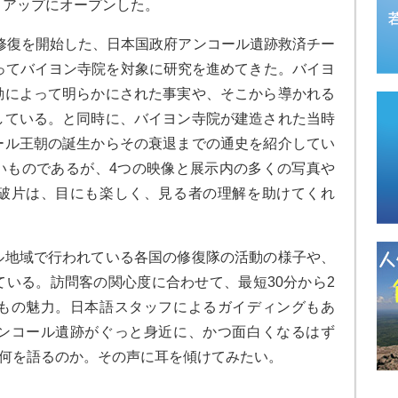
リアップにオープンした。
の修復を開始した、日本国政府アンコール遺跡救済チー
ってバイヨン寺院を対象に研究を進めてきた。バイヨ
動によって明らかにされた事実や、そこから導かれる
している。と同時に、バイヨン寺院が建造された当時
ール王朝の誕生からその衰退までの通史を紹介してい
いものであるが、4つの映像と展示内の多くの写真や
破片は、目にも楽しく、見る者の理解を助けてくれ
ル地域で行われている各国の修復隊の活動の様子や、
いる。訪問客の関心度に合わせて、最短30分から2
もの魅力。日本語スタッフによるガイディングもあ
ンコール遺跡がぐっと身近に、かつ面白くなるはず
に何を語るのか。その声に耳を傾けてみたい。
ん。