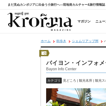
まだ見ぬカンボジアに出会う小旅行へ―現地発カルチャー&旅行情報誌
マガジン
ニュー
ホーム
街歩き
シェムリアップ州
バイヨン・インフォメ
Bayon Info Center
カテゴリ
見どころ | 観光名所 | 観光