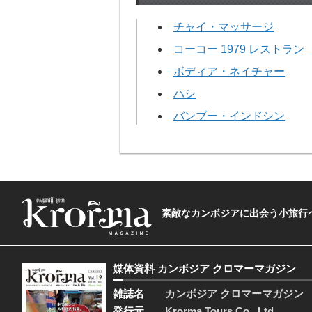
チャイ・マッサージ
コーコー 1979 レストラン
ボディア・ネイチャー
ハシ
バンブー・インドシン
素敵なカンボジアに出会う小旅行へ―The t
媒体資料 カンボジア クロマーマガジン
雑誌名
カンボジア クロマーマガジン
発行元
Krorma Tours Co., Ltd.