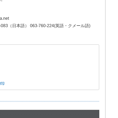
net

83（日本語） 063-760-224(英語・クメール語)
org