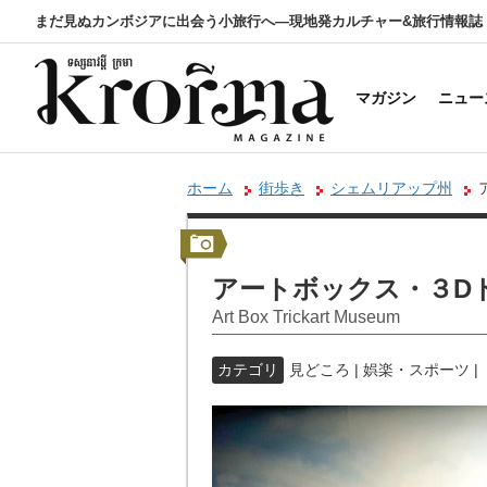
まだ見ぬカンボジアに出会う小旅行へ―現地発カルチャー&旅行情報誌
マガジン
ニュー
ホーム
街歩き
シェムリアップ州
アートボックス・３D
Art Box Trickart Museum
カテゴリ
見どころ | 娯楽・スポーツ 