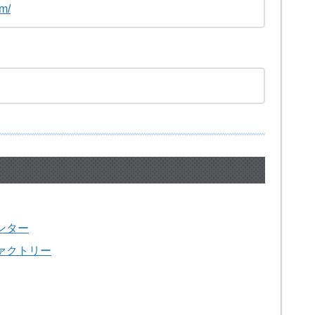
om/
ンター
ァクトリー