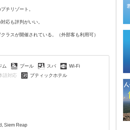
のプチリゾート。
の対応も評判がいい。
ガクラスが開催されている。（外部客も利用可）
ジム
プール
スパ
Wi-Fi
本語対応
ブティックホテル
d, Siem Reap