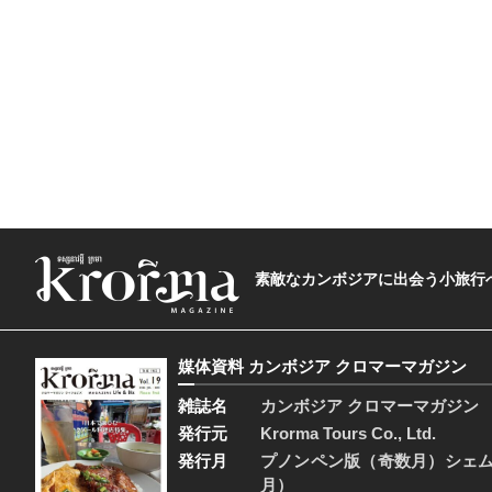
素敵なカンボジアに出会う小旅行へ―The t
媒体資料 カンボジア クロマーマガジン
雑誌名
カンボジア クロマーマガジン
発行元
Krorma Tours Co., Ltd.
発行月
プノンペン版（奇数月）シェ
月）