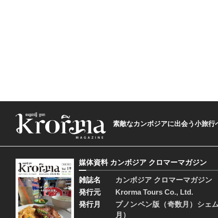
素敵なカンボジアに出会う小旅行へ―The t
媒体資料 カンボジア クロマーマガジン
雑誌名
カンボジア クロマーマガジン
発行元
Krorma Tours Co., Ltd.
発行月
プノンペン版（奇数月）シェ
月）