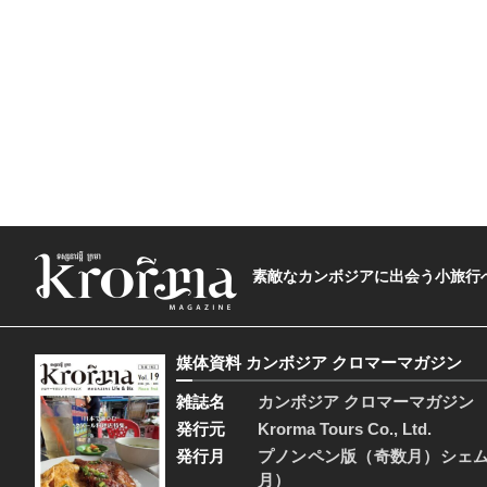
素敵なカンボジアに出会う小旅行へ―The t
媒体資料 カンボジア クロマーマガジン
雑誌名
カンボジア クロマーマガジン
発行元
Krorma Tours Co., Ltd.
発行月
プノンペン版（奇数月）シェ
月）