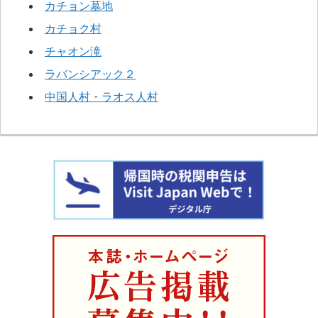
カチョン墓地
カチョク村
チャオン滝
ラバンシアック２
中国人村・ラオス人村