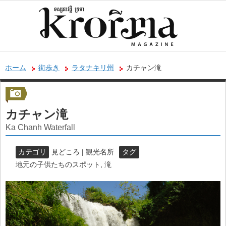
ホーム
街歩き
ラタナキリ州
カチャン滝
カチャン滝
Ka Chanh Waterfall
カテゴリ
見どころ | 観光名所
タグ
地元の子供たちのスポット
,
滝