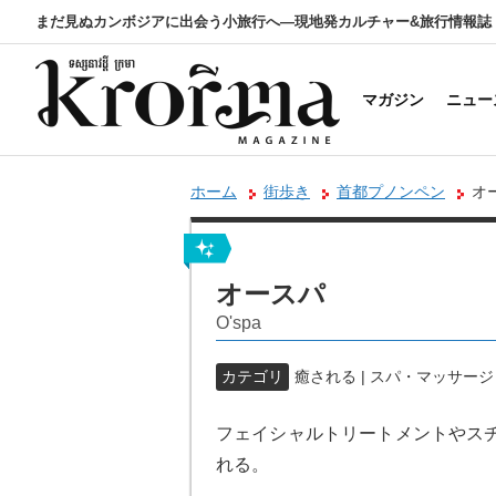
まだ見ぬカンボジアに出会う小旅行へ―現地発カルチャー&旅行情報誌
マガジン
ニュー
ホーム
街歩き
首都プノンペン
オ
オースパ
O'spa
カテゴリ
癒される | スパ・マッサージ
フェイシャルトリートメントやス
れる。