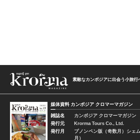
素敵なカンボジアに出会う小旅行へ―The t
媒体資料 カンボジア クロマーマガジン
雑誌名
カンボジア クロマーマガジン
発行元
Krorma Tours Co., Ltd.
発行月
プノンペン版（奇数月）シェ
月）