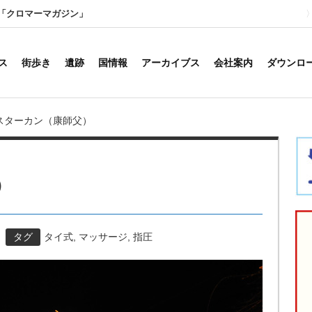
「クロマーマガジン」
ス
街歩き
遺跡
国情報
アーカイブス
会社案内
ダウンロ
スターカン（康師父）
）
タグ
タイ式
,
マッサージ
,
指圧