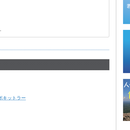
.
ポキットラー