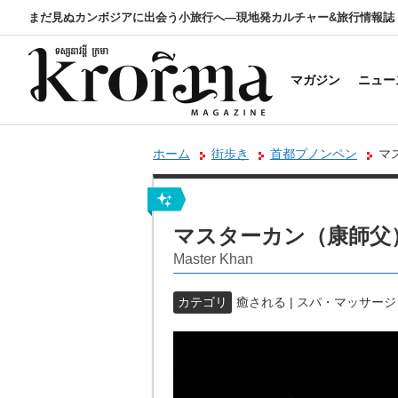
まだ見ぬカンボジアに出会う小旅行へ―現地発カルチャー&旅行情報誌
マガジン
ニュー
ホーム
街歩き
首都プノンペン
マ
マスターカン（康師父
Master Khan
カテゴリ
癒される | スパ・マッサージ