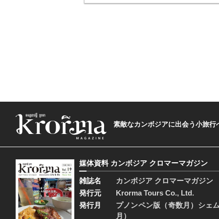
素敵なカンボジアに出会う小旅行へ―The t
媒体資料 カンボジア クロマーマガジン
雑誌名
カンボジア クロマーマガジン
発行元
Krorma Tours Co., Ltd.
発行月
プノンペン版（奇数月）シェ
月）