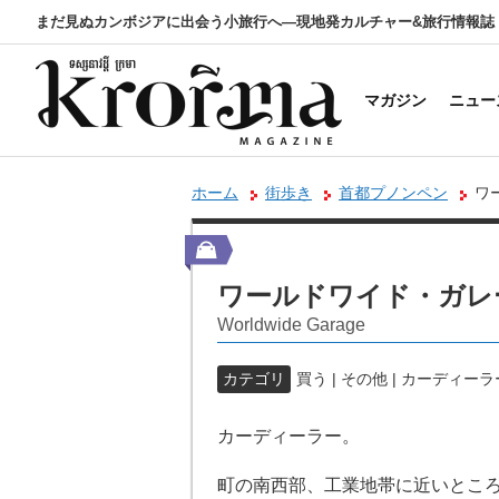
まだ見ぬカンボジアに出会う小旅行へ―現地発カルチャー&旅行情報誌
マガジン
ニュー
ホーム
街歩き
首都プノンペン
ワ
ワールドワイド・ガレ
Worldwide Garage
カテゴリ
買う | その他 | カーディーラ
カーディーラー。
町の南西部、工業地帯に近いとこ