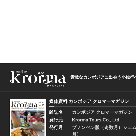
素敵なカンボジアに出会う小旅行へ―The t
媒体資料 カンボジア クロマーマガジン
雑誌名
カンボジア クロマーマガジン
発行元
Krorma Tours Co., Ltd.
発行月
プノンペン版（奇数月）シェ
月）