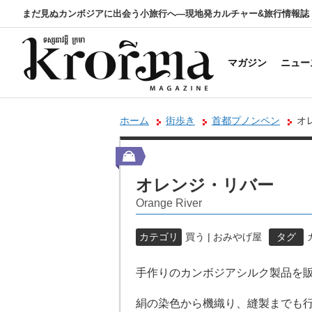
まだ見ぬカンボジアに出会う小旅行へ―現地発カルチャー&旅行情報誌
マガジン
ニュー
ホーム
街歩き
首都プノンペン
オ
オレンジ・リバー
Orange River
カテゴリ
買う | おみやげ屋
タグ
手作りのカンボジアシルク製品を
絹の染色から機織り、縫製までも