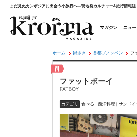
まだ見ぬカンボジアに出会う小旅行へ―現地発カルチャー&旅行情報誌
マガジン
ニュー
ホーム
街歩き
首都プノンペン
フ
ファットボーイ
FATBOY
カテゴリ
食べる | 西洋料理 | サンド