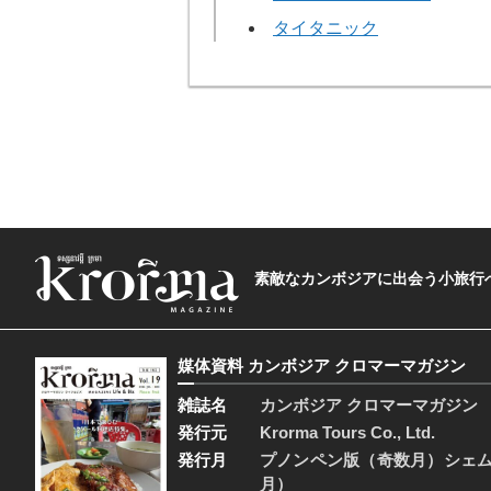
タイタニック
素敵なカンボジアに出会う小旅行へ―The t
媒体資料 カンボジア クロマーマガジン
雑誌名
カンボジア クロマーマガジン
発行元
Krorma Tours Co., Ltd.
発行月
プノンペン版（奇数月）シェ
月）