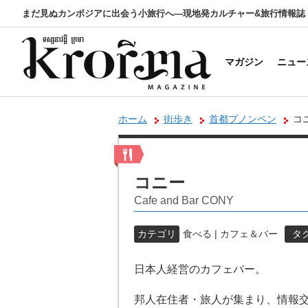
まだ見ぬカンボジアに出会う小旅行へ―現地発カルチャー&旅行情報誌
マガジン
ニュー
ホーム
街歩き
首都プノンペン
コ
コニー
Cafe and Bar CONY
カテゴリ
食べる | カフェ＆バー
タ
日本人経営のカフェバー。
邦人在住者・旅人が集まり、情報