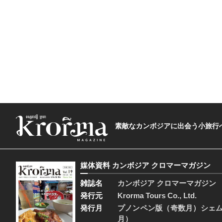
素敵なカンボジアに出会う小旅行へ―The t
媒体資料 カンボジア クロマーマガジン
雑誌名
カンボジア クロマーマガジン
発行元
Krorma Tours Co., Ltd.
発行月
プノンペン版（奇数月）シェ
月）