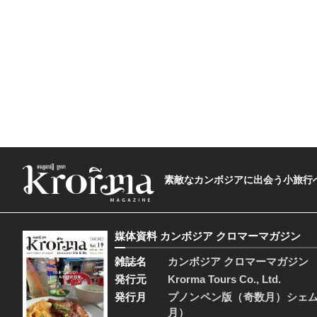
素敵なカンボジアに出会う小旅行へ―The t
媒体資料 カンボジア クロマーマガジン
雑誌名
カンボジア クロマーマガジン
発行元
Krorma Tours Co., Ltd.
発行月
プノンペン版（奇数月）シェ
月）