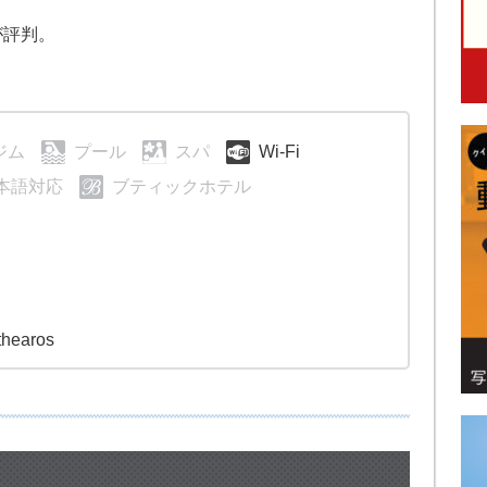
が評判。
ジム
プール
スパ
Wi-Fi
本語対応
ブティックホテル
thearos