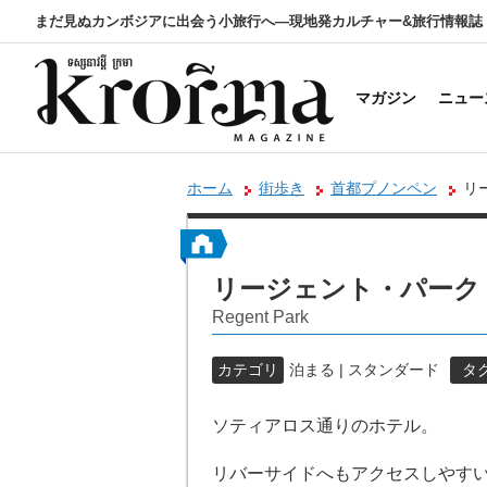
まだ見ぬカンボジアに出会う小旅行へ―現地発カルチャー&旅行情報誌
マガジン
ニュー
ホーム
街歩き
首都プノンペン
リ
リージェント・パーク
Regent Park
カテゴリ
泊まる | スタンダード
タ
ソティアロス通りのホテル。
リバーサイドへもアクセスしやす