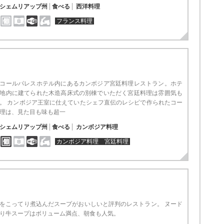
シェムリアップ州
食べる
西洋料理
フランス料理
コールパレスホテル内にあるカンボジア宮廷料理レストラン。ホテ
地内に建てられた木造高床式の別棟でいただく宮廷料理は雰囲気も
。 カンボジア王室に仕えていたシェフ直伝のレシピで作られたコー
理は、見た目も味も超一
シェムリアップ州
食べる
カンボジア料理
カンボジア料理 宮廷料理
をこってり煮込んだスープがおいしいと評判のレストラン。 ヌード
り牛スープはボリューム満点、朝食も人気。