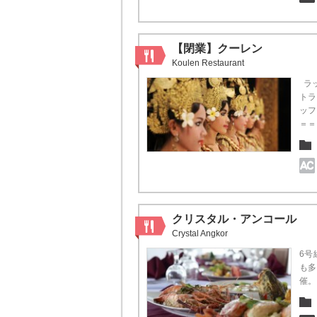
【閉業】クーレン
Koulen Restaurant
ラッ
トラ
ッフ
＝＝
クリスタル・アンコール
Crystal Angkor
6号
も多
催。