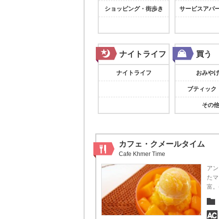
ショッピング・街歩き
サービスアパ
ナイトライフ
買う
ナイトライフ
おみや
ブティック
その
カフェ・クメールタイム
Cafe Khmer Time
アン
たマ
富。