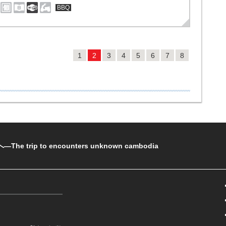
BBQ
1
2
3
4
5
6
7
8
rip to encounters unknown cambodia