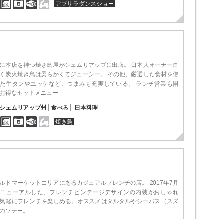
アプサラダンスショー
に本店を持つ焼き鳥屋がシェムリアップに出店。 日本人オーナー自
く炭火焼き鳥は柔らかくてジューシー。 その他、厳選した食材を使
た牛タンやユッケなど、つまみも充実している。 ランチ営業も開
お得なセットメニュー
シェムリアップ州
食べる
日本料理
焼き鳥
ルドマーケットエリアにあるカジュアルフレンチの店。 2017年7月
リニューアルした。フレンチビンテージデザインの内装がおしゃれ
気軽にフレンチを楽しめる。オススメはタルタルやシーバス（スズ
のソテー。