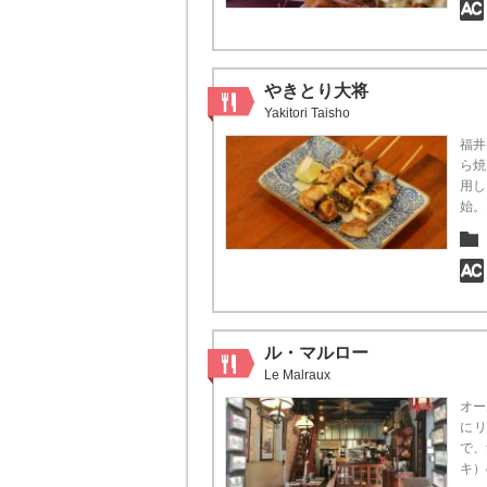
やきとり大将
Yakitori Taisho
福井
ら焼
用し
始。
ル・マルロー
Le Malraux
オー
に
で、
キ）