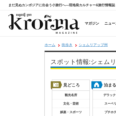
まだ見ぬカンボジアに出会う小旅行へ―現地発カルチャー&旅行情報誌
マガジン
ニュー
ホーム
街歩き
シェムリアップ州
スポット情報:シェム
見どころ
泊ま
観光名所
デラック
文化・芸術
スーペ
娯楽・スポーツ
プチホ