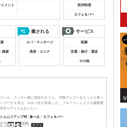
ートメント
西洋料理
カフェ＆バー
癒される
サービス
げ屋
スパ・マッサージ
医療
・雑貨
美容・エステ
交通・旅行・運送
他
その他
コール・クッキー横に併設のカフェ。 完熟マンゴーをたっぷり使っ
ンゴーカキ氷は、やみつきの美味しさ。 フルーツシェイクも種類豊
手作りアイスもおいしい。
シェムリアップ州
食べる
カフェ＆バー
カフェ