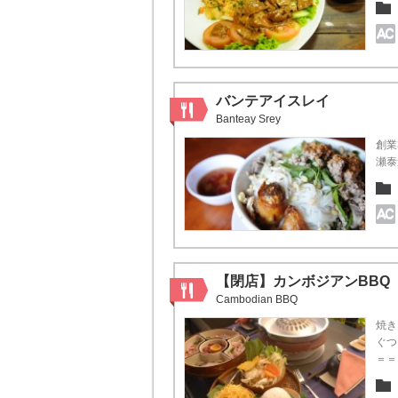
バンテアイスレイ
Banteay Srey
創業
瀬泰
【閉店】カンボジアンBBQ
Cambodian BBQ
焼き
ぐつ
＝＝