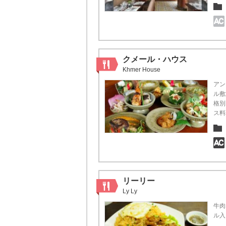
クメール・ハウス
Khmer House
アン
ル敷
格別
ス料
リーリー
Ly Ly
牛肉
ル入