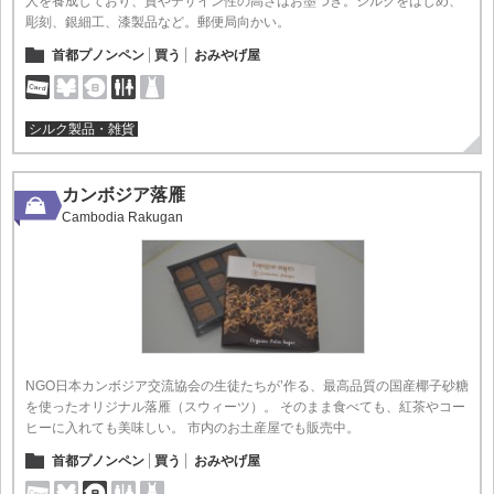
人を養成しており、質やデザイン性の高さはお墨つき。シルクをはじめ、
彫刻、銀細工、漆製品など。郵便局向かい。
首都プノンペン
買う
おみやげ屋
シルク製品・雑貨
カンボジア落雁
Cambodia Rakugan
NGO日本カンボジア交流協会の生徒たちが’作る、最高品質の国産椰子砂糖
を使ったオリジナル落雁（スウィーツ）。 そのまま食べても、紅茶やコー
ヒーに入れても美味しい。 市内のお土産屋でも販売中。
首都プノンペン
買う
おみやげ屋