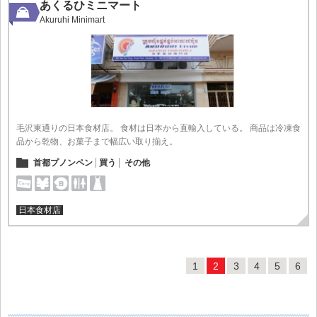
あくるひミニマート
Akuruhi Minimart
毛沢東通りの日本食材店。 食材は日本から直輸入している。 商品は冷凍食
品から乾物、お菓子まで幅広い取り揃え。
首都プノンペン
買う
その他
日本食材店
1
2
3
4
5
6