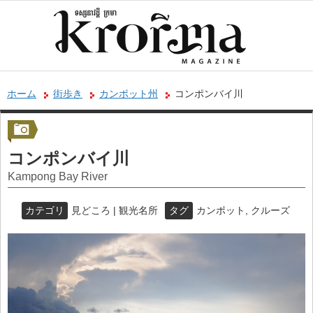
ホーム
街歩き
カンポット州
コンポンバイ川
コンポンバイ川
Kampong Bay River
カテゴリ
見どころ | 観光名所
タグ
カンポット
,
クルーズ