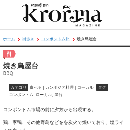
ホーム
街歩き
コンポントム州
焼き鳥屋台
焼き鳥屋台
BBQ
カテゴリ
食べる | カンボジア料理 | ローカル
タグ
コンポントム
,
ローカル
,
屋台
コンポントム市場の前に夕方から出現する。
鶏、家鴨、その他野鳥などをを炭火で焼いており、塩ライ