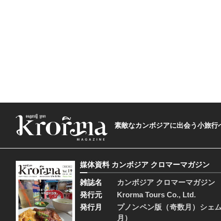
素敵なカンボジアに出会う小旅行へ―The t
媒体資料 カンボジア クロマーマガジン
雑誌名
カンボジア クロマーマガジン
発行元
Krorma Tours Co., Ltd.
発行月
プノンペン版（奇数月）シェ
月）