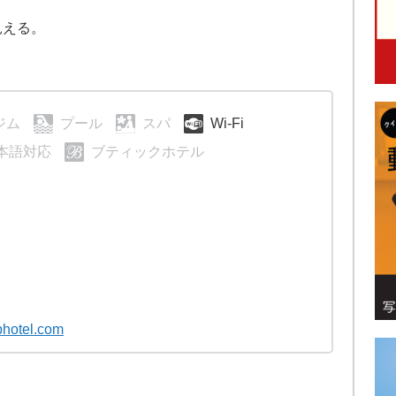
見える。
ジム
プール
スパ
Wi-Fi
本語対応
ブティックホテル
photel.com