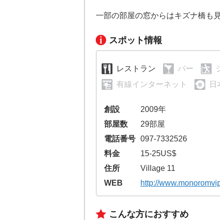
一部の部屋の窓からはキズナ橋も
スポット情報
レストラン
バー
有線インターネット
日
創設
2009年
部屋数
29部屋
電話番号
097-7332526
料金
15-25US$
住所
Village 11
WEB
http://www.monoromvi
こんな方におすすめ