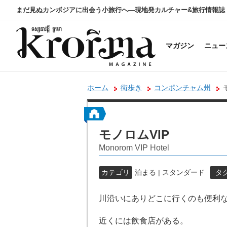
まだ見ぬカンボジアに出会う小旅行へ―現地発カルチャー&旅行情報誌
マガジン
ニュー
ホーム
街歩き
コンポンチャム州
モノロムVIP
Monorom VIP Hotel
カテゴリ
泊まる | スタンダード
タ
川沿いにありどこに行くのも便利
近くには飲食店がある。