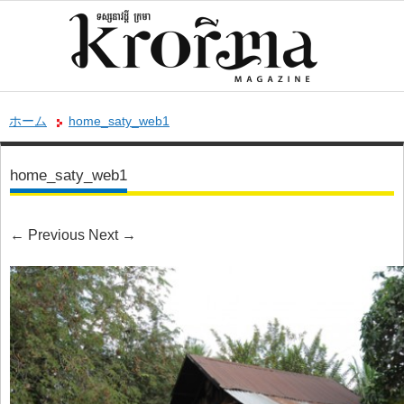
ホーム
home_saty_web1
home_saty_web1
←
Previous
Next
→